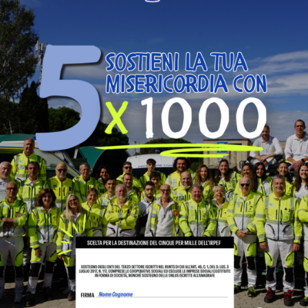
sacrificio, il senso del dovere e di solidarietà
dimostrati nelle attività svolte nel Sistema di
Protezione Civile durante l’emergenza sanitaria
da Covid-19 così come nell’attuale emergenza
conseguente alla guerra in Ucraina”.
L’assessore alla Protezione Civile Elisabetta
Meucci ha ricordato l’impegno dei volontari per
fronteggiare situazioni di ogni tipo:
dall’organizzazione del passaggio del Giro d’Italia
ai servizi per la pandemia, dagli hub vaccinali alla
gestione dell’arrivo dei profughi ucraini.
Il Consiglio Comunale ha così voluto riconoscere,
la fondamentale attività della Protezione Civile,
che trova la sua base costituente nell’unione di
passione e impegno con professionalità e
competenze solide e moderne.