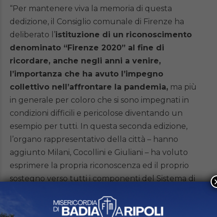
“Per mantenere viva la memoria di questa
dedizione, il Consiglio comunale di Firenze ha
deliberato l’
istituzione di un riconoscimento
denominato “Firenze 2020” al fine di
ricordare, anche negli anni a venire,
l’importanza che ha avuto l’impegno
collettivo nell’affrontare la pandemia,
ma più
in generale per coloro che si sono impegnati in
condizioni difficili e pericolose diventando un
esempio per tutti. In questa seconda edizione,
l’organo rappresentativo della città – hanno
aggiunto Milani, Cocollini e Giuliani – ha voluto
esprimere la propria riconoscenza ed il proprio
sostegno verso tutti i componenti del Sistema di
Protezione Civile della città di Firenze e della
città Metropolitana per “l’impegno, lo spirito di