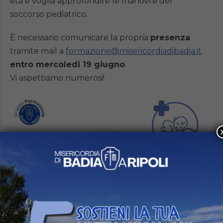
età e voglia approfondire le manovre del
soccorso pediatrico.
È necessario comunicare la propria
presenza
tramite mail a
formazione@misericordiadibadia.it
entro mercoledi 19 giugno
.
Vi aspettiamo numerosi!