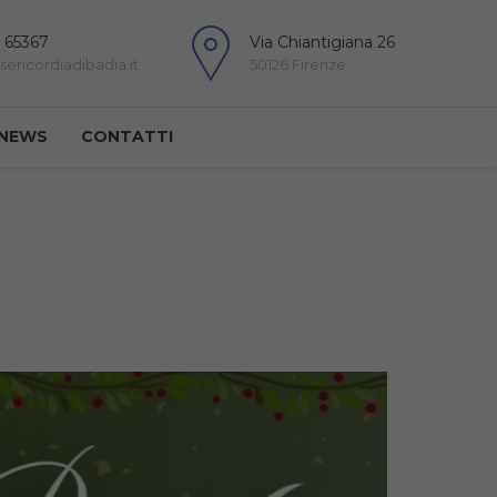
 65367
Via Chiantigiana 26
ericordiadibadia.it
50126 Firenze
NEWS
CONTATTI