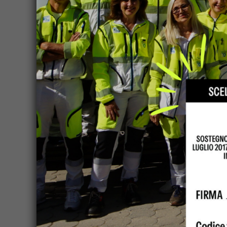
Concerto di Badia
Vi aspettiamo Sabato 11 Gennaio 2025 ore 21.00
Si esibiranno: Coro Polifonico del Chianti, Co
L’ingresso è offerta, il ricavato andrà a sosteg